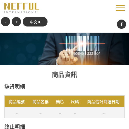
-
+
中文
商品資訊
缺貨明細
商品編號
商品名稱
顏色
尺碼
商品估計到達日期
–
–
–
–
–
終止明細