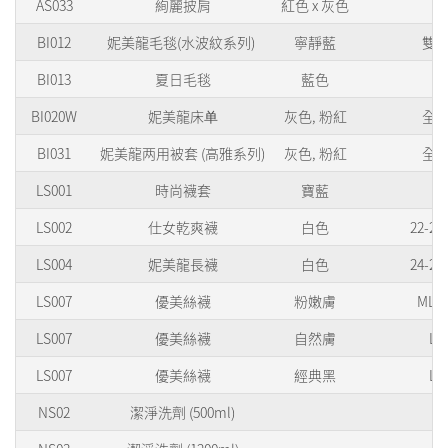
AS033
絢麗披肩
紅色 x 灰色
BI012
妮美龍毛毯(水波紋系列)
寧靜藍
雙
BI013
夏日毛毯
藍色
BI020W
妮美龍床单
灰色, 粉紅
全
BI031
妮美龍两用被套 (高雅系列)
灰色, 粉紅
全
LS001
時尚襪套
寶藍
LS002
仕女乾爽襪
白色
22-24
LS004
妮美龍長襪
白色
24-26
LS007
優美絲襪
粉嫩膚
ML, 
LS007
優美絲襪
自然膚
LL
LS007
優美絲襪
經典黑
LL
NS02
潔淨洗劑 (500ml)