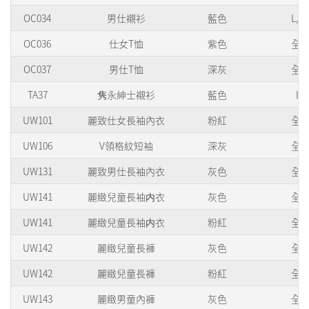
OC034
男仕襯衫
藍色
L, L
OC036
仕女T恤
紫色
全
OC037
男仕T恤
深灰
全
TA37
隽永紳士襯衫
藍色
LL
UW101
麗致仕女長袖內衣
粉紅
全
UW106
V領格紋短袖
深灰
全
UW131
麗致男仕長袖內衣
灰色
全
UW141
麗緻兒童長袖内衣
灰色
全
UW141
麗緻兒童長袖内衣
粉紅
全
UW142
麗緻兒童長褲
灰色
全
UW142
麗緻兒童長褲
粉紅
全
UW143
麗緻男童內褲
灰色
全