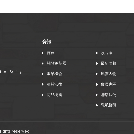
AS052 NI 護腕
SG014 悠活護踝 (一雙裝
資訊
首頁
照片庫
關於妮芙露
最新情報
rect Selling
事業機會
風雲人物
相關法律
會員專區
商品櫥窗
聯絡我們
隱私聲明
 rights reserved.