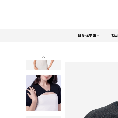
關於妮芙露
商