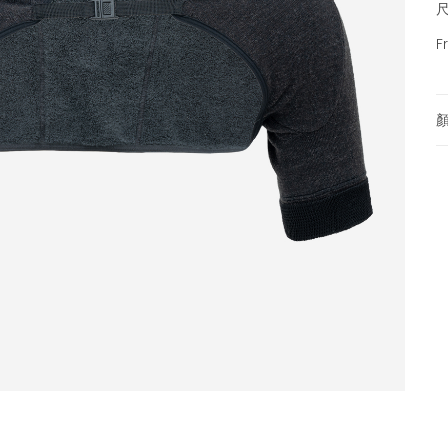
尺
F
顏