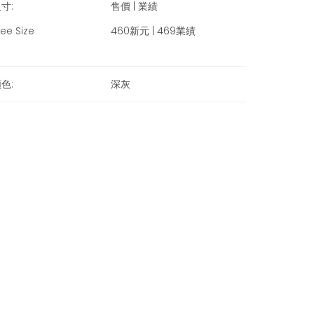
寸:
售價 | 業績
ree Size
460新元 | 469業績
色:
深灰