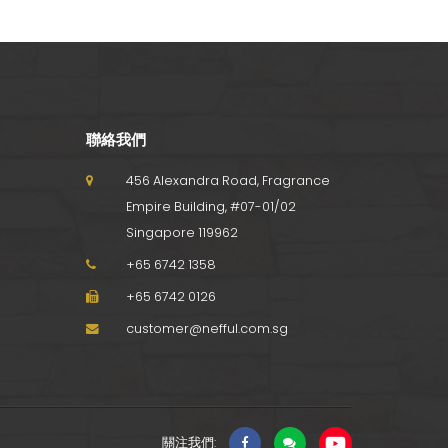
)
SG013 悠活護腕 (一雙裝)
聯絡我們
456 Alexandra Road, Fragrance
Empire Building, #07-01/02
Singapore 119962
+65 6742 1358
+65 6742 0126
customer@nefful.com.sg
關注我們: