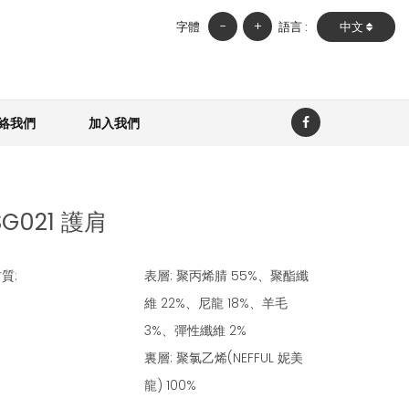
-
+
字體
語言 :
中文
絡我們
加入我們
SG021 護肩
質:
表層: 聚丙烯腈 55%、聚酯纖
維 22%、尼龍 18%、羊毛
3%、彈性纖維 2%
裏層: 聚氯乙烯(NEFFUL 妮美
龍) 100%