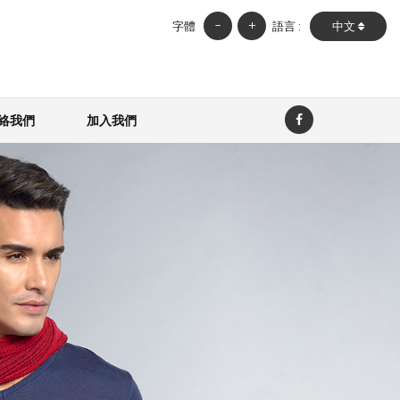
-
+
字體
語言 :
中文
絡我們
加入我們