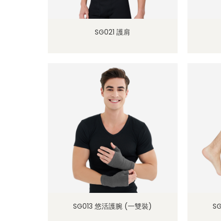
SG021 護肩
SG013 悠活護腕 (一雙裝)
S