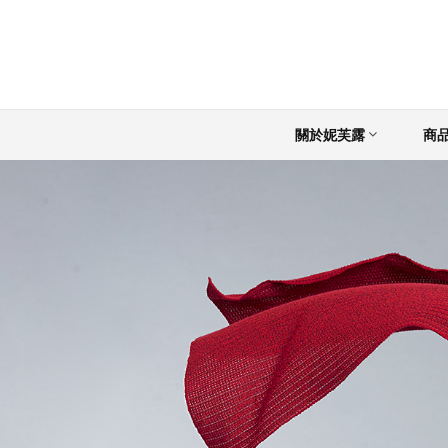
關於妮芙露
商